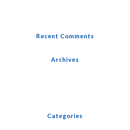
zelfstandige basis met kennis van Audio Licht en
Video
mvsbe in een nieuw kleedje
Recent Comments
Archives
April 2021
December 2020
January 2018
August 2017
Categories
MVS merchandising