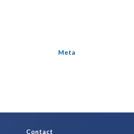
New rental materials
Personeel gezocht
Uncategorized
Website
Meta
Log in
Entries
RSS
Comments
RSS
WordPress.org
Contact